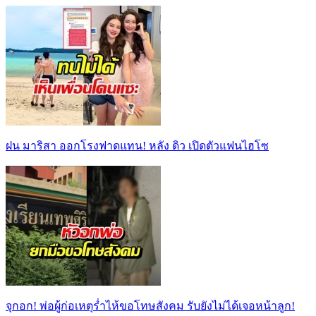
ฝน มาริสา ออกโรงฟาดแทน! หลัง ดิว เปิดตัวแฟนไฮโซ
จุกอก! พ่อผู้ก่อเหตุร่ำไห้ขอโทษสังคม รับยังไม่ได้เจอหน้าลูก!