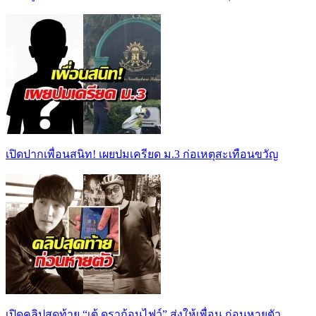
เปิดปากเพื่อนสนิท! เผยปมเครียด ม.3 ก่อเหตุสะเทือนขวัญ
เปิดคลิปสุดท้าย “เต้ ดราก้อนไฟว์” ส่งให้เพื่อน ก่อนหายตัว