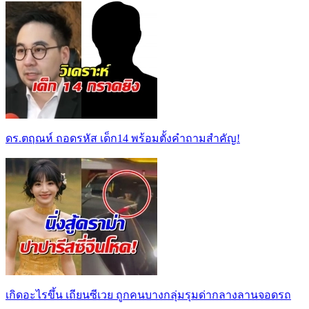
ดร.ตฤณห์ ถอดรหัส เด็ก14 พร้อมตั้งคำถามสำคัญ!
เกิดอะไรขึ้น เถียนซีเวย ถูกคนบางกลุ่มรุมด่ากลางลานจอดรถ