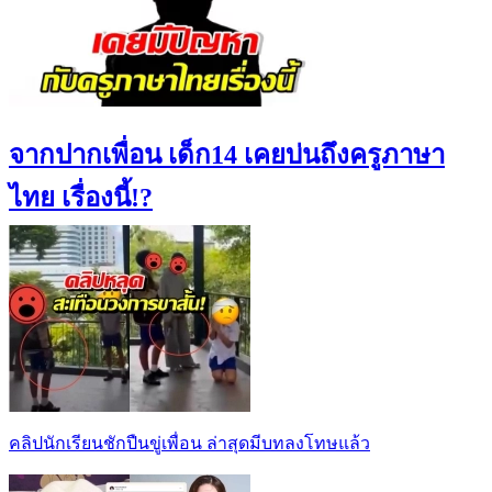
จากปากเพื่อน เด็ก14 เคยบ่นถึงครูภาษา
ไทย เรื่องนี้!?
คลิปนักเรียนชักปืนขู่เพื่อน ล่าสุดมีบทลงโทษแล้ว