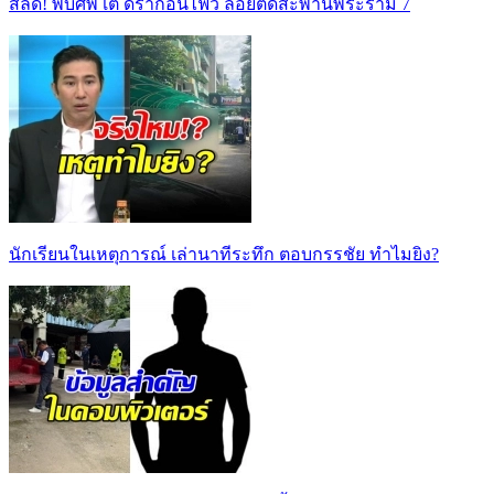
สลด! พบศพ เต้ ดราก้อนไฟว์ ลอยติดสะพานพระราม 7
นักเรียนในเหตุการณ์ เล่านาทีระทึก ตอบกรรชัย ทำไมยิง?