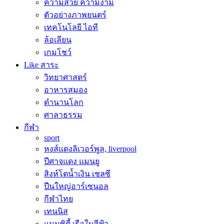
ความสวย ความงาม
ตัวอย่างภาพยนตร์
เทคโนโลยี ไอที
ล้อเลียน
เกมโชว์
Like สาระ
วิทยาศาสตร์
อาหารสมอง
ตำนานโลก
ศาลาธรรม
กีฬา
sport
หงส์แดงลิเวอร์พูล, liverpool
ปีศาจแดง แมนยู
สิงห์โตน้ำเงิน เชลซี
ปืนใหญ่อาร์เซนอล
กีฬาไทย
เทนนิส
แมนซิตี้ เรือใบสีฟ้า