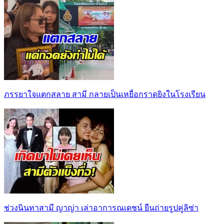
ภรรยาใจแตกสลาย สามี กลายเป็นเหยื่อกราดยิงในโรงเรียน
ช่วงนินทาสามี ญาญ่า เล่าอาการณเดชน์ ยืนถ่ายรูปคู่ลิซ่า