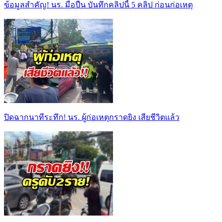
ข้อมูลสำคัญ! นร. มือปืน บันทึกคลิปนี้ 5 คลิป ก่อนก่อเหตุ
ปิดฉากนาทีระทึก! นร. ผู้ก่อเหตุกราดยิง เสียชีวิตแล้ว