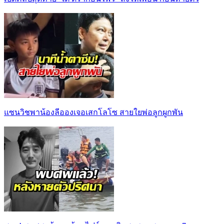
แซนวิชพาน้องลีอองเจอเสกโลโซ สายใยพ่อลูกผูกพัน