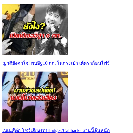
ญาติยังคาใจ! พบอิฐ10 กก. ในกระเป๋า เต้ดราก้อนไฟว์
เนเน่สู้ต่อ โชว์เสียงรอบJudges’Callbacks งานนี้ลุ้นหนัก