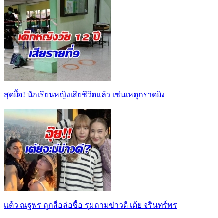
สุดยื้อ! นักเรียนหญิงเสียชีวิตแล้ว เซ่นเหตุกราดยิง
เเต้ว ณฐพร ถูกสื่อล่อซื้อ รุมถามข่าวดี เต้ย จรินทร์พร