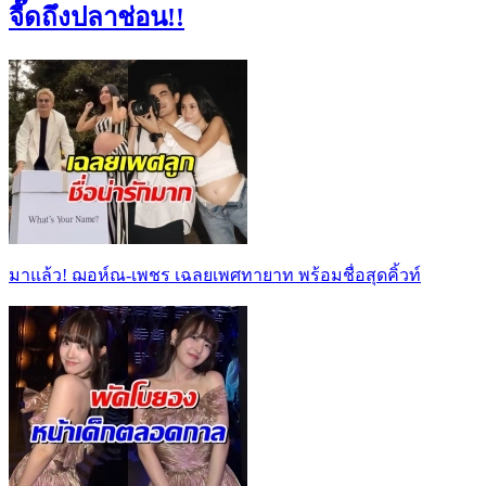
จี๊ดถึงปลาช่อน!!
มาแล้ว! ฌอห์ณ-เพชร เฉลยเพศทายาท พร้อมชื่อสุดคิ้วท์