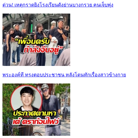
ด่วน! เหตุกราดยิงโรงเรียนดังย่านบางกรวย คนเจ็บพุ่ง
พระองค์ที ทรงตอบประชาชน หลังโดนทักเรื่องสาวข้างกาย