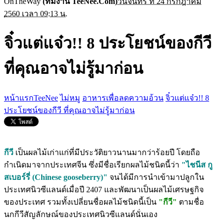
OnTheWay
(ทีมงาน TeeNee.Com)
วันจันทร์ ที่ 24 กรกฎาคม
2560 เวลา 09:13 น.
จิ๋วแต่แจ๋ว!! 8 ประโยชน์ของกีวี
ที่คุณอาจไม่รู้มาก่อน
หน้าแรกTeeNee
ไม่หมู
อาหารเพื่อลดความอ้วน
จิ๋วแต่แจ๋ว!! 8
ประโยชน์ของกีวี ที่คุณอาจไม่รู้มาก่อน
กีวี
เป็นผลไม้เก่าแก่ที่มีประวัติยาวนานมากว่าร้อยปี โดยถือ
กำเนิดมาจากประเทศจีน ซึ่งมีชื่อเรียกผลไม้ชนิดนี้ว่า
"ไชนีส กู
สเบอร์รี่ (Chinese gooseberry)"
จนได้มีการนำเข้ามาปลูกใน
ประเทศนิวซีแลนด์เมื่อปี 2407 และพัฒนาเป็นผลไม้เศรษฐกิจ
ของประเทศ รวมทั้งเปลี่ยนชื่อผลไม้ชนิดนี้เป็น
"กีวี"
ตามชื่อ
นกกีวีสัญลักษณ์ของประเทศนิวซีแลนด์นั่นเอง