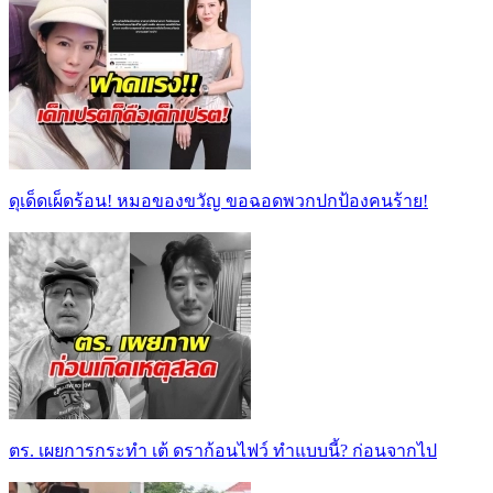
ดุเด็ดเผ็ดร้อน! หมอของขวัญ ขอฉอดพวกปกป้องคนร้าย!
ตร. เผยการกระทำ เต้ ดราก้อนไฟว์ ทำแบบนี้? ก่อนจากไป