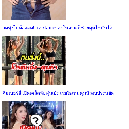
ลดพุงไม่ต้องอด! แค่เปลี่ยนของในจาน ก็ช่วยคุมไขมันได้
คิมเบอร์ลี่ เปิดเคล็ดลับหุ่นเป๊ะ เผยไอเทมคุมหิวงบประหยัด