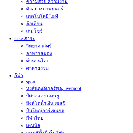
ความสวย ความงาม
ตัวอย่างภาพยนตร์
เทคโนโลยี ไอที
ล้อเลียน
เกมโชว์
Like สาระ
วิทยาศาสตร์
อาหารสมอง
ตำนานโลก
ศาลาธรรม
กีฬา
sport
หงส์แดงลิเวอร์พูล, liverpool
ปีศาจแดง แมนยู
สิงห์โตน้ำเงิน เชลซี
ปืนใหญ่อาร์เซนอล
กีฬาไทย
เทนนิส
แมนซิตี้ เรือใบสีฟ้า