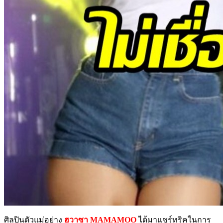
ศิลปินตัวแม่อย่าง
ฮวาซา MAMAMOO
ได้มาแชร์ทริคในการ