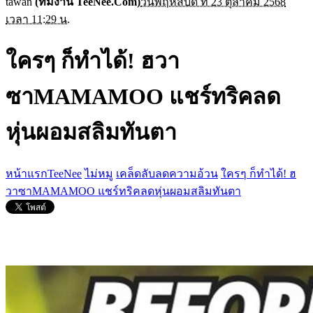
tawan
(ทีมงาน TeeNee.Com)
วันพฤหัสบดี ที่ 23 ตุลาคม 2568
เวลา 11:29 น.
ใครๆ ก็ทำได้! ฮวา
ซาMAMAMOO แชร์ทริคลด
หุ่นผอมสลิมทันตา
หน้าแรกTeeNee
ไม่หมู
เคล็ดลับลดความอ้วน
ใครๆ ก็ทำได้! ฮ
วาซาMAMAMOO แชร์ทริคลดหุ่นผอมสลิมทันตา